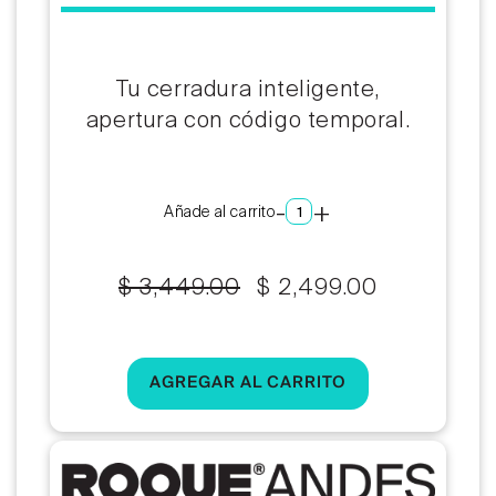
Tu cerradura inteligente,
apertura con código temporal.
-
+
Añade al carrito
$ 3,449.00
$ 2,499.00
Precio
Precio
habitual
de
oferta