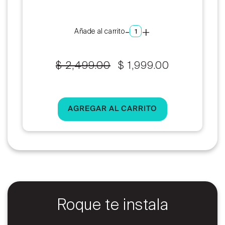
-
+
Añade al carrito
$ 2,499.00
$ 1,999.00
Precio
Precio
habitual
de
oferta
Roque te instala