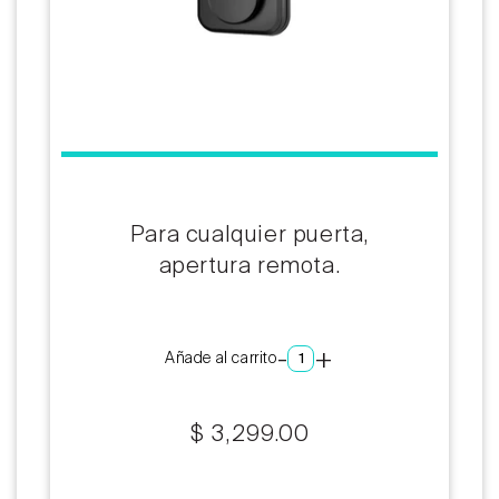
Para cualquier puerta,
apertura remota.
-
+
Añade al carrito
$ 3,299.00
Precio
habitual